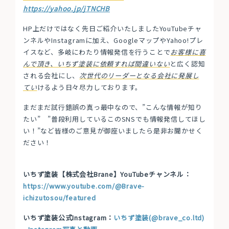
https://yahoo.jp/jTNCHB
HP上だけではなく先日ご紹介いたしましたYouTubeチャ
ンネルやInstagramに加え、GoogleマップやYahoo!プレ
イスなど、多岐にわたり情報発信を行うことで
お客様に喜
んで頂き、いちず塗装に依頼すれば間違いない
と広く認知
される会社にし、
次世代のリーダーとなる会社に発展し
てい
けるよう日々尽力しております。
まだまだ試行錯誤の真っ最中なので、”こんな情報が知り
たい” ”普段利用しているこのSNSでも情報発信してほし
い！”など皆様のご意見が御座いましたら是非お聞かせく
ださい！
いちず塗装【株式会社Brane】YouTubeチャンネル：
https://www.youtube.com/@Brave-
ichizutosou/featured
いちず塗装公式Instagram：
いちず塗装(@brave_co.ltd)