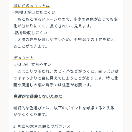
薄い色のメリットは
•色褪せが目立ちにくい
もともと明るいトーンなので、多少の退色があっても変
化が分かりにくく、長くきれいに見えます。
•熱を吸収しにくい
太陽の光を反射しやすいため、外壁温度の上昇を抑え
ることができます。
デメリット
•汚れが目立ちやすい
砂ぼこりや雨だれ、カビ・苔などがつくと、白っぽい壁
でははっきりと目に見えてしまうことがあります。特に北
面や風通しの悪い場所では注意が必要です。
色選びで後悔しないために
最終的な色選びでは、以下のポイントを考慮すると失敗
が少なくなります。
1. 周囲の家や景観とのバランス