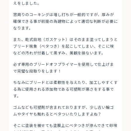
えをしました。
窓周りのコーキングは増し打ちが一般的ですが、厚みが
確保できる事が前提の為建物によって適切な判断が必要に
なります。
また、乾式目地（ガスケット）はそのまま塗ってしまうと
ブリード現象（ベタつき）を起こしてしまい、そこに埃
などの汚れが付着して黒ずみ、美観を損ないます。
必ず専用のブリードオフプライマーを使用して仕上げま
で完璧な段取りをします！
ちなみにブリードとは柔軟性を与えたり、加工しやすくす
る為に使用される添加物である可塑剤が悪さをする事で
す。
ゴムなども可塑剤が含まれておりますが、少し古い輪ゴ
ムやタイヤも触れるとベタついたりしますよね？
そこに塗装を被せても塗膜上にベタつきが滲んできて砂埃