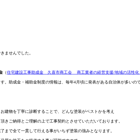
できませんでした。
金
（
住宅建設工事助成金 久喜市商工会 商工業者の経営支援/地域の活性化 (kuki-sc
す。助成金・補助金制度の情報は、毎年4月頃に発表がある自治体が多いの
、お建物を丁寧に診断することで、どんな塗装がベストかを考え
て頂きご納得とご理解の上で工事契約とさせていただいております。
完了まで全て一貫して行える事がいちず塗装の強みとなります。