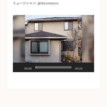
ミュージシャン: @iksonmusic
動
画
プ
レ
ー
ヤ
ー
00:00
03:22