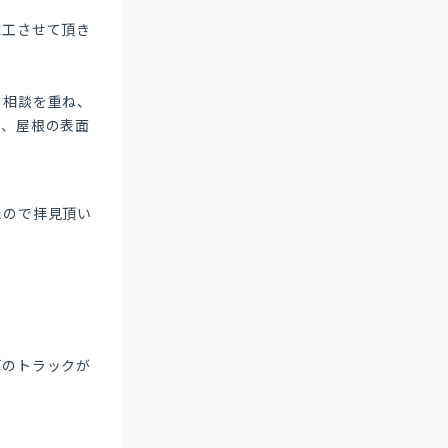
施工させて頂き
も相談を重ね、
り、屋根の表面
たので拝見頂い
どのトラックが