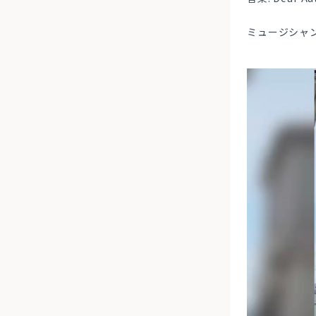
ミュージシャン: 
動
画
プ
レ
ー
ヤ
ー