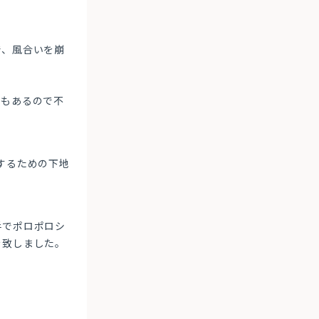
。
で、風合いを崩
。
みもあるので不
するための下地
手でポロポロシ
を致しました。