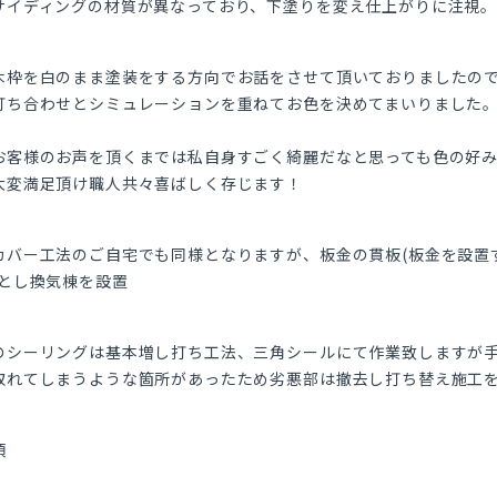
サイディングの材質が異なっており、下塗りを変え仕上がりに注視
木枠を白のまま塗装をする方向でお話をさせて頂いておりましたの
打ち合わせとシミュレーションを重ねてお色を決めてまいりました
お客様のお声を頂くまでは私自身すごく綺麗だなと思っても色の好
大変満足頂け職人共々喜ばしく存じます！
カバー工法のご自宅でも同様となりますが、板金の貫板(板金を設置
様とし換気棟を設置
のシーリングは基本増し打ち工法、三角シールにて作業致しますが
取れてしまうような箇所があったため劣悪部は撤去し打ち替え施工
項