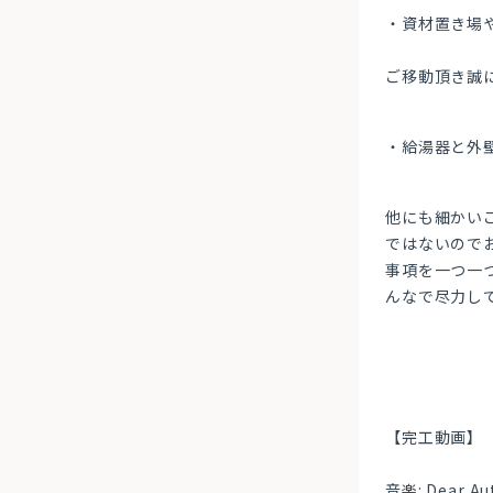
・資材置き場
ご移動頂き誠
・給湯器と外
他にも細かい
ではないので
事項を一つ一
んなで尽力し
【完工動画】
音楽: Dear A