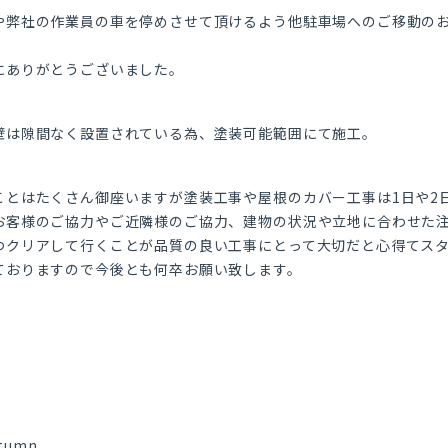
や弊社の作業員の車を停めさせて頂けるよう他駐車場へのご移動の
にありがとうございました。
壁は隙間なく設置されている為、塗装可能範囲にて施工。
ことはたくさん御座いますが塗装工事や屋根のカバー工事は1日や2
お客様のご協力やご近隣様のご協力、建物の状況や立地に合わせた
つクリアして行くことが品質の良い工事にとって大切だと心得てス
ておりますので今後とも何卒お願い致します。
utumn