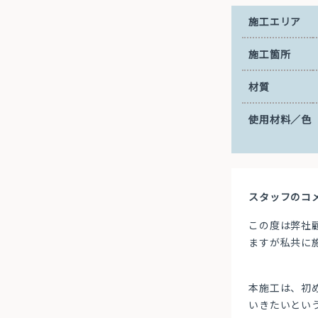
施工エリア
施工箇所
材質
使用材料／色
スタッフのコ
この度は弊社
ますが私共に
本施工は、初
いきたいとい