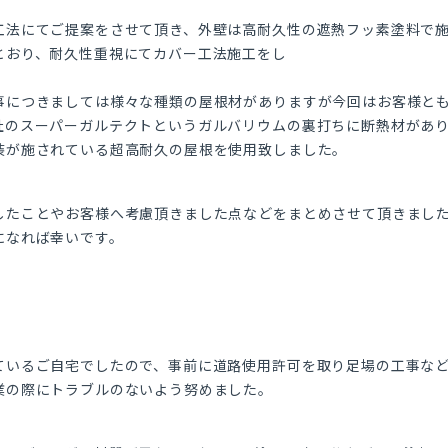
工法にてご提案をさせて頂き、外壁は高耐久性の遮熱フッ素塗料で
とおり、耐久性重視にてカバー工法施工をし
事につきましては様々な種類の屋根材がありますが今回はお客様と
社のスーパーガルテクトというガルバリウムの裏打ちに断熱材があ
装が施されている超高耐久の屋根を使用致しました。
したことやお客様へ考慮頂きました点などをまとめさせて頂きまし
になれば幸いです。
ているご自宅でしたので、事前に道路使用許可を取り足場の工事な
業の際にトラブルのないよう努めました。