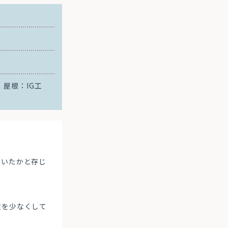
 屋根：IG工
ていたかと存じ
数を少なくして